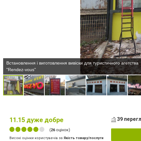
Встановлення і виготовлення вивіски для туристичного агетства
"Rendez-vous"
11.15
дуже добре
39 перегл
(
26
оцінок)
Високі оцінки користувачів за
Якість товару/послуги