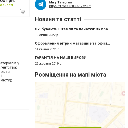
00 грн.
Ми у Telegram
аявності
https://t.me/+380951772002
Новини та статті
Які бувають штампи та печатки: як правильно вибрати в Чернівцях
10 січня 2022 р.
Оформлення вітрин магазинів та офісів у Чернівцях
14 квітня 2021 р.
ГАРАНТІЯ НА НАШІ ВИРОБИ
атеріалів у
23 жовтня 2019 р.
агентства:
ток та
Розміщення на мапі міста
1.
місту);