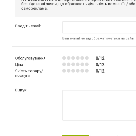
безпідставні заяви, що ображають діяльність компанії і / або
самореклама.
Введіть email:
Ваш e-mail не відображатиметься на сайті
Обслуговування
0/12
Ціна
0/12
Якість товару/
0/12
послуги
Відгук: