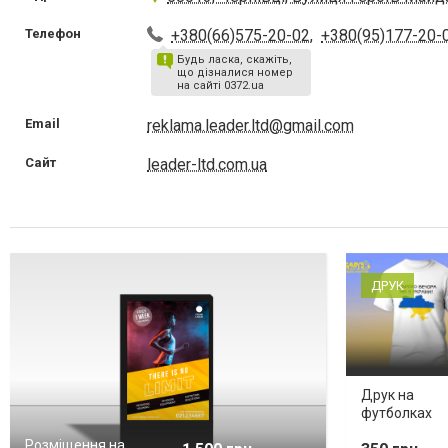
Телефон
+380(66)575-20-02
,
+380(95)177-20-
Будь ласка, скажіть,
що дізналися номер
на сайті 0372.ua
Email
reklama.leader.ltd@gmail.com
Сайт
leader-ltd.com.ua
ДРУК
Друк на
футболках
Розміщення на