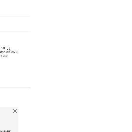
ЕР-ЛТД
аме об`ємні
мливі,
ніями;