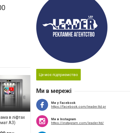
00
Це моє підприємство
Ми в мережі
Ми у Facebook
https://facebook.com/leader.ltd.pr
ама в ліфтах
Ми в Instagram
мат А3)
https://instagram.com/leader.ltd/