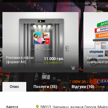
Реклама в ліфтах
Виготовленн
11 000 грн.
(формат А4)
зовнішньої 
Є в наявності
Опис
Послуги (35)
Відгуки (10)
Адреса
58013, Чернівці, вулиця Героїв Майд