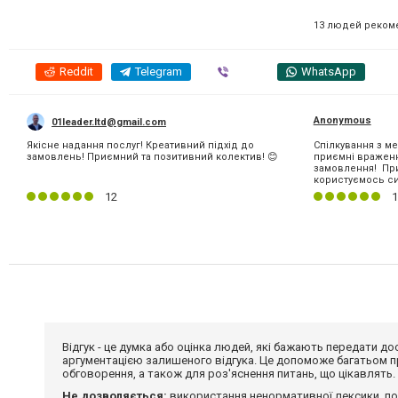
13 людей реком
Reddit
Telegram
Viber
WhatsApp
Anonymous
01leader.ltd@gmail.com
Якісне надання послуг! Креативний підхід до
Спілкування з 
замовлень! Приємний та позитивний колектив! 😊
приємні враженн
замовлення! При
користуємось си
12
1
Відгук - це думка або оцінка людей, які бажають передати 
аргументацією залишеного відгука. Це допоможе багатьом пр
обговорення, а також для роз'яснення питань, що цікавлять.
Не дозволяється:
використання ненормативної лексики, по