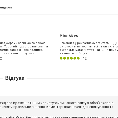
ендують
Mihail Albaev
менеджерами залишає за собою
Замовляв у рекламному агентстві ЛІД
я. Творчий підхід до виконання
виготовлення зовнішньої реклами, а с
ємно радує цінова політика,
букви для магазину техніки. Ціни приє
стематично послугами...
виконали роботу в...
2
12
Відгуки
досвід або враження іншим користувачам нашого сайту з обов'язковою
ийняти правильне рішення. Коментарі призначені для спілкування та
гроз або образ; безпосереднє порівняння з іншими конкуруючими компа