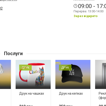
09:00 - 17:
02
Перерва: 13:00-14:00
Зараз відкрито
Послуги
ДРУК
ДРУК
Друк на чашках
Друк на кепках
Рекл
(фор