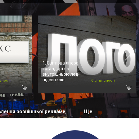
1. Світлова літера
«стандарт» з
внутрішньою лед-
підсвіткою.
вності
Є в наявності
лення зовнішньої реклами
Ще