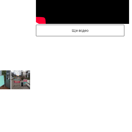
Ще відео
Інформаційна вивіска "Rendez-vous"