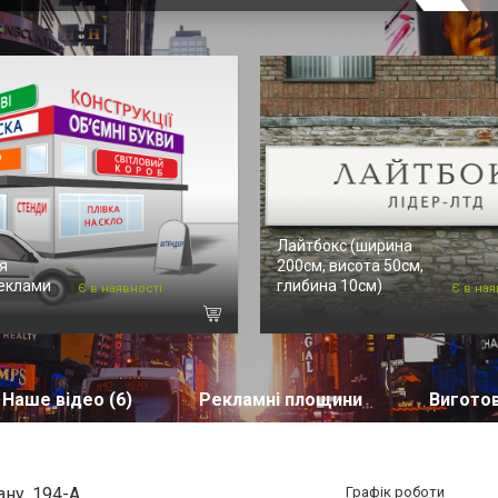
Лайтбокс (ширина
я
200см, висота 50см,
реклами
глибина 10см)
Є в наявності
Є в ная
Наше відео (6)
Рекламні площини
Виготов
ану, 194-А
Графік роботи