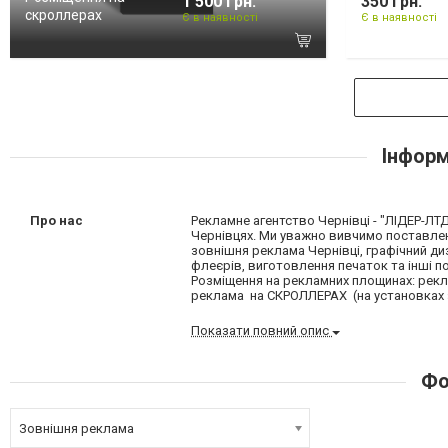
1 500 грн.
350 грн.
скроллерах
Є в наявності
Є в наявності
Інформ
Про нас
Рекламне агентство Чернівці - "ЛІДЕР-ЛТ
Чернівцях. Ми уважно вивчимо поставлен
зовнішня реклама Чернівці, графічний диз
флеєрів, виготовлення печаток та інші п
Розміщення на рекламних площинах: рекла
реклама на СКРОЛЛЕРАХ (на установках з
Показати повний опис
Фо
Зовнішня реклама