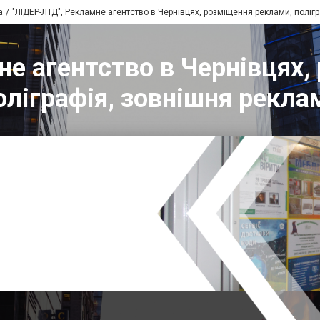
а
"ЛІДЕР-ЛТД", Рекламне агентство в Чернівцях, розміщення реклами, поліг
не агентство в Чернівцях,
оліграфія, зовнішня рекла