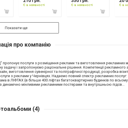
210 грн.
350 грн.
20 0
Є в наявності
Є в наявності
Є в н
Показати ще
ація про компанію
Д" пропонує послуги з розміщення реклами та виготовлення рекламних м
у задачу і запропонуємо раціональне рішення. Компетенції рекламного 
айн, виготовлення сувенірної та поліграфічної продукції, розробка візи
ослуги з реклами у Чернівцях. Надаємо повний спектр рекламних послуг: 
ма в ЛІФТАХ (в більше 400 ліфтах багатоквартирних будинків по всьому 
 динамічно мінливими рекламними постерами та внутрішньою підсв...
тоальбоми (4)