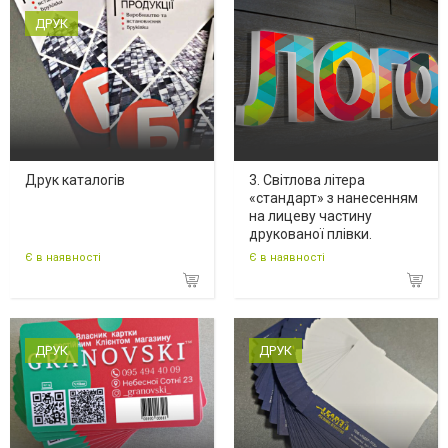
ДРУК
Друк каталогів
3. Світлова літера
«стандарт» з нанесенням
на лицеву частину
друкованої плівки.
Є в наявності
Є в наявності
ДРУК
ДРУК