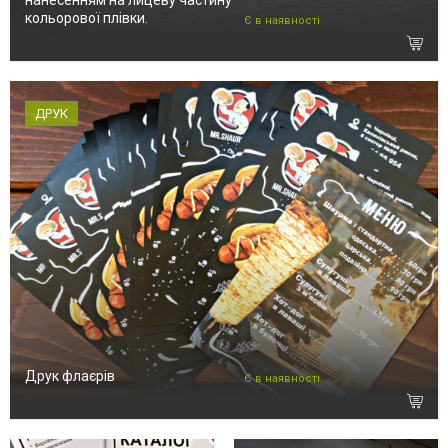
нанесенням на лицеву частину
кольорової плівки.
Є в наявності
ДРУК
Друк флаєрів
Є в наявності