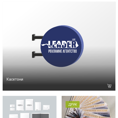
Касетони
ДРУК