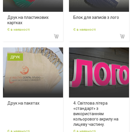
Друк на пластикових
Блок для записів з лого
картках
Є в наявності
Є в наявності
ДРУК
Друк на пакетах
4. Світлова літера
«стандарт» з
використанням
кольорового акрилу на
лицеву частину.
Є в наявності
Є в наявності