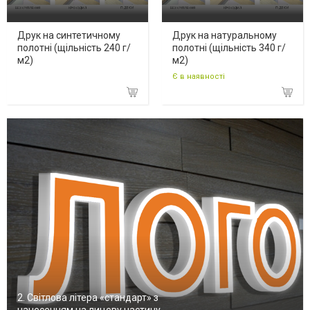
Друк на синтетичному
Друк на натуральному
полотні (щільність 240 г/
полотні (щільність 340 г/
м2)
м2)
Є в наявності
2. Світлова літера «стандарт» з