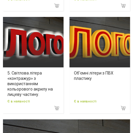
5. Світлова літера
Об'ємні літери з ПВХ
«контражур» з
пластику
використанням
кольорового акрилу на
лицеву частину.
Є в наявності
Є в наявності